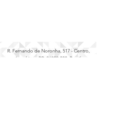
R. Fernando de Noronha, 517 - Centro,
Londrina - PR,
86020-300
, Brasil
(43) 3323-2777
|
elenice@topbrasiluniformes.com.br
Entregamos em todo o Brasil